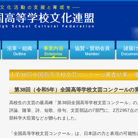
沿革・組織
事業内容
協賛・賛助会員
諸届
outline
enterprise
member
documen
第38回全国高等学校文芸コンクール審査結果・
第38回（令和5年）全国高等学校文芸コンクールの
高校生の文芸の最高峰「第38回全国高等学校文芸コンクール」
評論、随筆、詩、短歌、俳句、文芸部誌の7部門に、2万2957
部科学大臣賞などが贈られました。
「全国高等学校文芸コンクール」は、日本語の力と表現の可能性