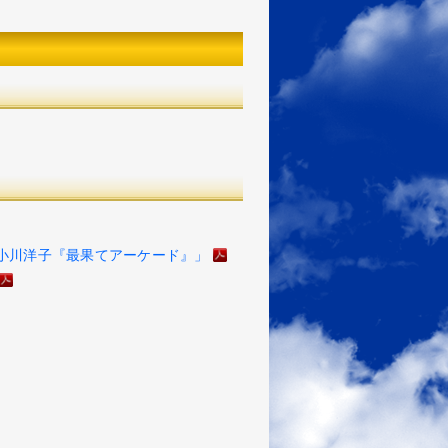
小川洋子『最果てアーケード』」
PDF
PDF