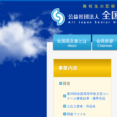
全国高文連とは
会長挨拶
about
chairman
事業内容
目次
第38回全国高等学校文芸コン
クール審査結果・優秀作品
上位入賞者・作品名
関連ファイル