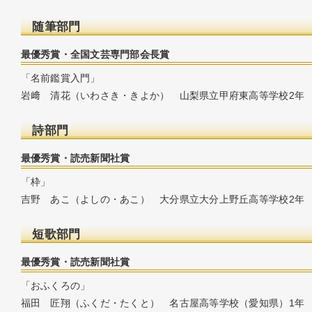
随筆部門
最優秀賞・全国文芸専門部会長賞
「名前鑑賞入門」
岩﨑 清花（いわさき・きよか） 山梨県立甲府東高等学校2年
詩部門
最優秀賞・読売新聞社賞
「枠」
吉野 あこ（よしの・あこ） 大分県立大分上野丘高等学校2年
短歌部門
最優秀賞・読売新聞社賞
「おふくろの」
福田 匠翔（ふくだ・たくと） 名古屋高等学校（愛知県）1年