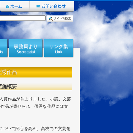
け
事務局より
リンク集
ts
secretariat
link
優秀作品
実施概要
の入賞作品が決まりました。小説、文芸
点の作品が寄せられ、優秀な作品には文
について関心を高め、高校での文芸創