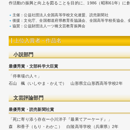
作活動の振興と向上を図ることを目的に、1986（昭和61年）に
主催：公益社団法人全国高等学校文化連盟、読売新聞社
後援：文化庁、全国都道府県教育長協議会、全国高等学校長協会、
協賛：公益財団法人一ツ橋文芸教育振興会
上位入賞者・作品名
小説部門
最優秀賞・文部科学大臣賞
「停車場の人々」
石山 楓（いしやま・かえで） 山形県立山形西高等学校2年
文芸評論部門
最優秀賞・読売新聞社賞
「死に寄り添う存在ー小川洋子『最果てアーケード』」
森 和香子（もり・わかこ） 白陵高等学校（兵庫県）2年