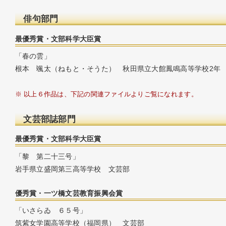
俳句部門
最優秀賞・文部科学大臣賞
「春の雲」
根本 颯太（ねもと・そうた） 秋田県立大館鳳鳴高等学校2年
※ 以上６作品は、下記の関連ファイルよりご覧になれます。
文芸部誌部門
最優秀賞・文部科学大臣賞
「黎 第二十三号」
岩手県立盛岡第三高等学校 文芸部
優秀賞・一ツ橋文芸教育振興会賞
「いさらゐ ６５号」
筑紫女学園高等学校（福岡県） 文芸部