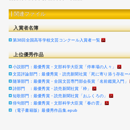
関連ファイル
入賞者名簿
第38回全国高等学校文芸コンクール入賞者一覧
PDF
上位優秀作品
小説部門：最優秀賞・文部科学大臣賞「停車場の人々」
PDF
文芸評論部門：最優秀賞・読売新聞社賞「死に寄り添う存在ー
随筆部門：最優秀賞・全国文芸専門部会長賞「名前鑑賞入門」
詩部門 ：最優秀賞・読売新聞社賞「枠」
PDF
短歌部門：最優秀賞・読売新聞社賞「おふくろの」
PDF
俳句部門：最優秀賞・文部科学大臣賞「春の雲」
PDF
（電子書籍版）最優秀作品集.epub